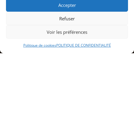
Accepter
Refuser
Voir les préférences
Politique de cookies
POLITIQUE DE CONFIDENTIALITÉ
Sommaire
Présentation du bar à bière de
Luxeuil-les-Bains