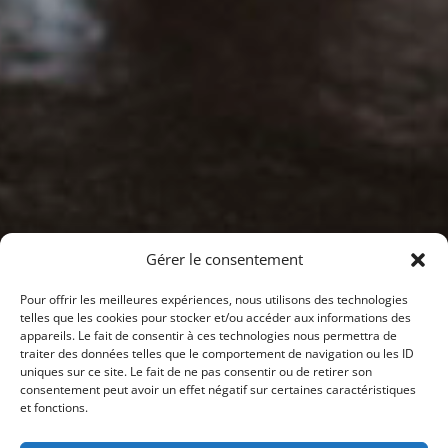
Gérer le consentement
Pour offrir les meilleures expériences, nous utilisons des technologies
telles que les cookies pour stocker et/ou accéder aux informations des
appareils. Le fait de consentir à ces technologies nous permettra de
traiter des données telles que le comportement de navigation ou les ID
uniques sur ce site. Le fait de ne pas consentir ou de retirer son
consentement peut avoir un effet négatif sur certaines caractéristiques
et fonctions.