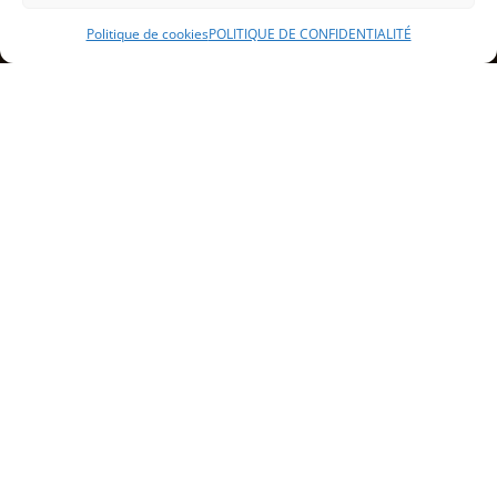
Politique de cookies
POLITIQUE DE CONFIDENTIALITÉ
Sommaire
Présentation du bar d’ambiance
Événements et animations
Services et prestations
Présentation du bar
d’ambiance