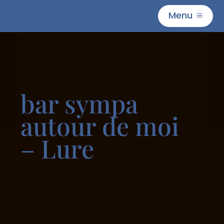
Menu
M
bar sympa
autour de moi
– Lure