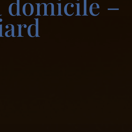
à domicile –
iard