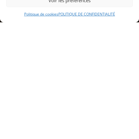
Voir les préférences
Politique de cookies
POLITIQUE DE CONFIDENTIALITÉ
Sommaire
Présentation du débit de boisson à
Lure
Les boissons proposées
La cuisine proposée
Services d’organisation
d’événements