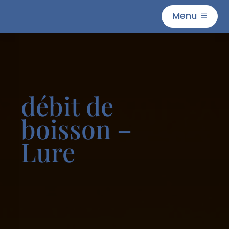
Menu
M
débit de
boisson –
Lure