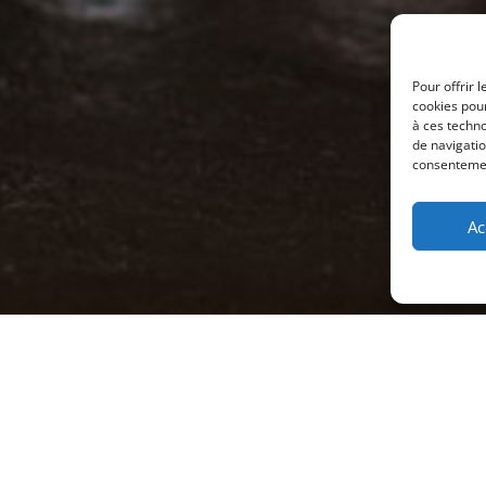
Pour offrir 
cookies pour
à ces techn
de navigatio
consentement
Ac