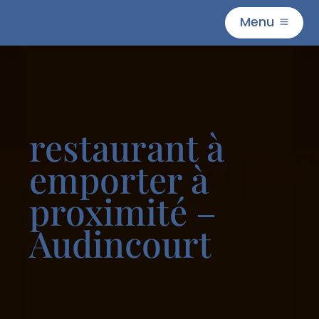
Menu
M
restaurant à
emporter à
proximité –
Audincourt