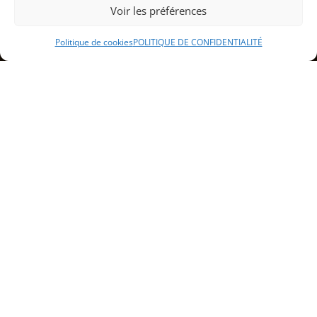
Voir les préférences
Politique de cookies
POLITIQUE DE CONFIDENTIALITÉ
Sommaire
Présentation du restaurant rapide à
Lure
Menu et spécialités
Services et horaires
Avis des clients