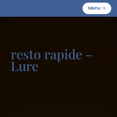
Menu
M
resto rapide –
Lure