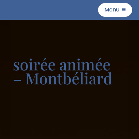
Menu
M
soirée animée
– Montbéliard