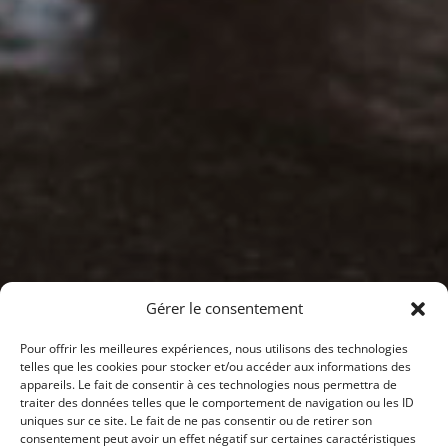
Gérer le consentement
Pour offrir les meilleures expériences, nous utilisons des technologies
telles que les cookies pour stocker et/ou accéder aux informations des
appareils. Le fait de consentir à ces technologies nous permettra de
traiter des données telles que le comportement de navigation ou les ID
uniques sur ce site. Le fait de ne pas consentir ou de retirer son
consentement peut avoir un effet négatif sur certaines caractéristiques